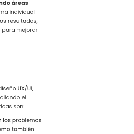
ando áreas
rma individual
los resultados,
s para mejorar
iseño UX/UI,
ollando el
ticas son:
n los problemas
 como también