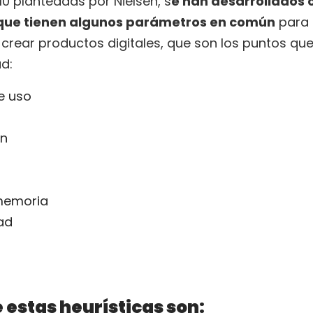
0 planteadas por Nielsen, s
e han desarrollados 
que tienen algunos parámetros en común
para 
rear productos digitales, que son los puntos que
d:
e uso
ón
memoria
ad
 estas heurísticas son: