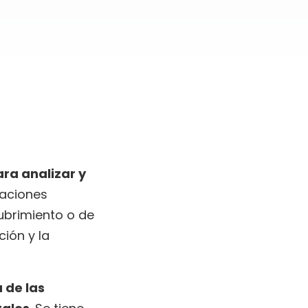
ara analizar y
uaciones
ubrimiento o de
ión y la
a de las