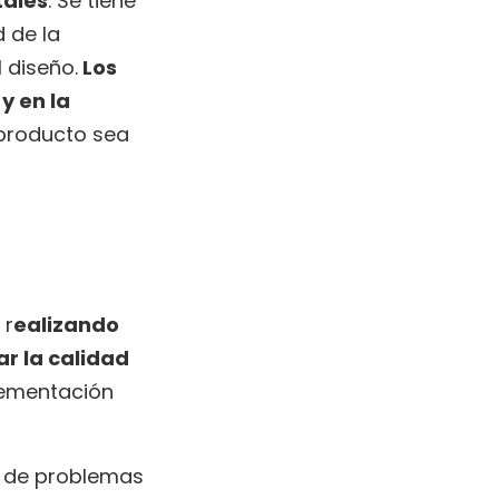
tales
. Se tiene
 de la
 diseño.
Los
y en la
 producto sea
 r
ealizando
ar la calidad
lementación
ca de problemas