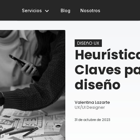
Servicios
Blog
Nosotros
VER SERVICIOS
Consulting
DISEñO UX
Heurístic
User Experience & User Interface
Claves pa
Development
diseño
Diagnóstico y Automatización con IA
Valentina Lazarte
UX/UI Designer
31 de octubre de 2023