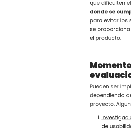
que dificulten e
donde se cump
para evitar los 
se proporciona
el producto.
Momentos
evaluacio
Pueden ser imp
dependiendo del
proyecto. Algun
Investigaci
de usabili